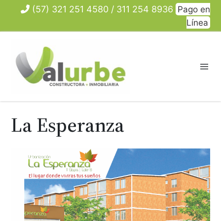
Saltar
(57) 321 251 4580 / 311 254 8936
Pago en
al
Línea
contenido
La Esperanza