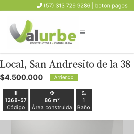
(57) 313 729 9286 | boton pagos
Local, San Andresito de la 38
$4.500.000
Arriendo
1268-57
86
m²
1
Código
Área construida
Baño